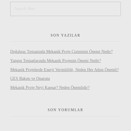
SON YAZILAR
Doğalgaz Tesisatında Mekanik Proje Çiziminin Önemi Nedir?
Yangın Tesisatlarında Mekanik Projenin Önemi Nedir?
Mekanik Projelerde Enerji Verimliliği, Neden Her Adım Önemli?
GES Bakım ve Onarımı
Mekanik Proje Neyi Kapsar? Neden Önemlidir?
SON YORUMLAR