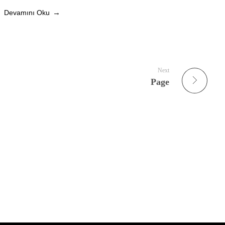
Devamını Oku
Next
Page