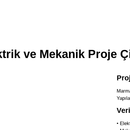
ktrik ve Mekanik Proje Ç
Pro
Marma
Yapıla
Ver
• Elek