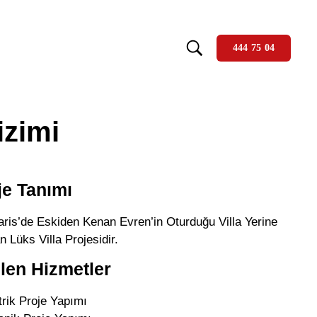
444 75 04
izimi
je Tanımı
ris’de Eskiden Kenan Evren’in Oturduğu Villa Yerine
n Lüks Villa Projesidir.
ilen Hizmetler
trik Proje Yapımı