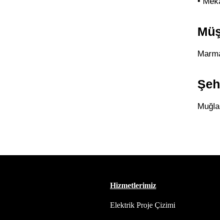
• Mek
Müş
Marmar
Şeh
Muğla
Hizmetlerimiz
Elektrik Proje Çizimi