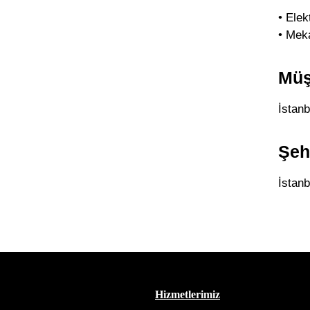
• Elek
• Mek
Müş
İstan
Şeh
İstanb
Hizmetlerimiz