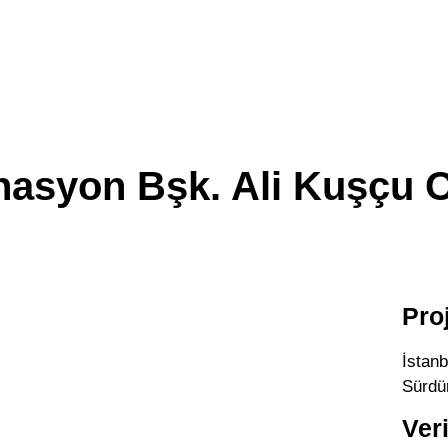
nasyon Bşk. Ali Kuşçu O
Pro
İstanb
Sürdür
Ver