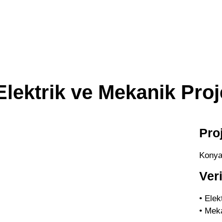
i Elektrik ve Mekanik Pro
Pro
Konya 
Ver
• Elek
• Mek